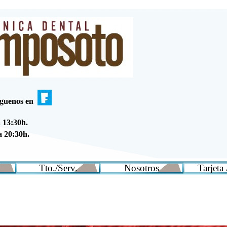
íguenos en
 13:30h.
a 20:30h.
Tto./Serv.
Nosotros
Tarjet